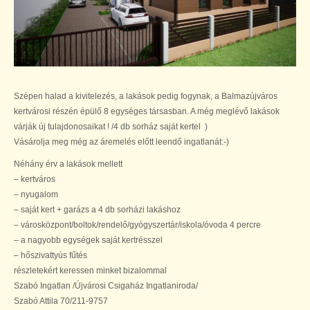
Szépen halad a kivitelezés, a lakások pedig fogynak, a Balmazújváros
kertvárosi részén épülő 8 egységes társasban. A még meglévő lakások
várják új tulajdonosaikat ! /4 db sorház saját kertel )
Vásárolja meg még az áremelés előtt leendő ingatlanát:-)
Néhány érv a lakások mellett
– kertváros
– nyugalom
– saját kert + garázs a 4 db sorházi lakáshoz
– városközpont/boltok/rendelő/gyógyszertár/iskola/óvoda 4 percre
– a nagyobb egységek saját kertrésszel
– hőszivattyús fűtés
részletekért keressen minket bizalommal
Szabó Ingatlan /Újvárosi Csigaház Ingatlaniroda/
Szabó Attila 70/211-9757