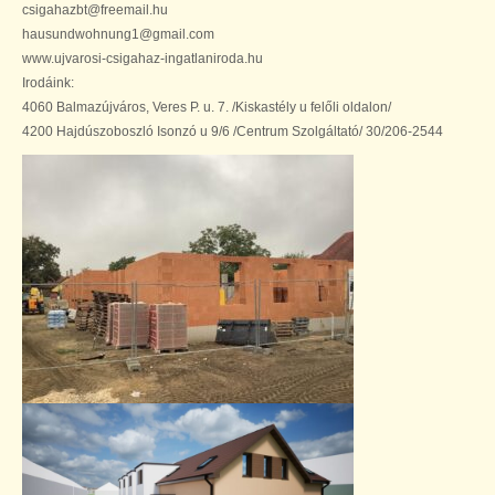
csigahazbt@freemail.hu
hausundwohnung1@gmail.com
www.ujvarosi-csigahaz-ingatlaniroda.hu
Irodáink:
4060 Balmazújváros, Veres P. u. 7. /Kiskastély u felőli oldalon/
4200 Hajdúszoboszló Isonzó u 9/6 /Centrum Szolgáltató/ 30/206-2544