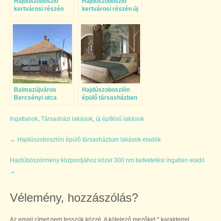
Hajdúszoboszló
Hajdúszoboszló
kertvárosi részén
kertvárosi részén új
ikerház eladó
építésű ikerházi
lakás eladó
Balmazújváros
Hajdúszoboszlón
Bercsényi utca
épülő társasházban
közelében lévő 3
lakások eladók
szobás felújítandó
Ingatlanok
,
Társasházi lakások
,
új építésű lakások
családi ház eladó!
←
Hajdúszoboszlón épülő társasházban lakások eladók
Hajdúböszörmény központjához közel 300 nm befektetési ingatlan eladó
→
Vélemény, hozzászólás?
Az email címet nem tesszük közzé.
A kötelező mezőket
*
karakterrel