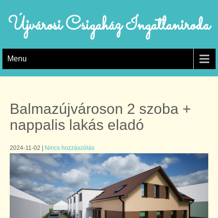
Újvárosi Csigaház Ingatlaniroda
Menu
Balmazújvároson 2 szoba +
nappalis lakás eladó
2024-11-02
|
Nincs hozzászólás