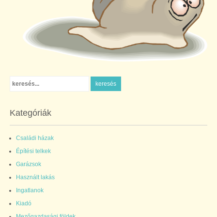
Kategóriák
Családi házak
Építési telkek
Garázsok
Használt lakás
Ingatlanok
Kiadó
Mezőgazdasági földek