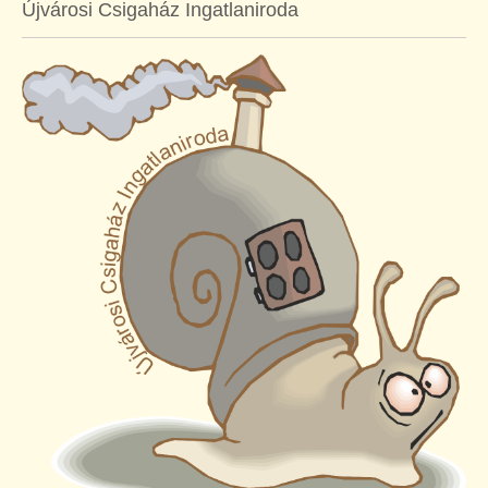
Újvárosi Csigaház Ingatlaniroda