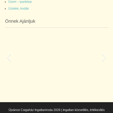
Üzem – ipartelep
Üzletek, Irodák
Önnek Ajánljuk
Újvárosi Csigaház Ingatlaniroda 2026 | Ingatlan közvetítés, értékesítés