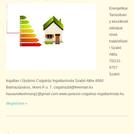
Energetikai
Tanúsítván
y készítését
vállaljuk
rövid
határidővel
! Szabó
Attila
70/211-
9757
Szabó
Ingatlan / Újvárosi Csigaház Ingatlaniroda Szabó Attila 4060
Balmazújváros, Veres P. u. 7. csigahazbt@freemail.hu
hausundwohnung1@gmail.com www.ujvarosi-csigahaz-ingatlaniroda.hu
Megnézem »