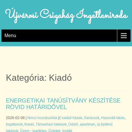
Újvárosi Csigaház Ingatlaniroda
Menu
Kategória: Kiadó
ENERGETIKAI TANÚSÍTVÁNY KÉSZÍTÉSE
RÖVID HATÁRIDŐVEL
2026-02-08
|
Nincs hozzászólás
|
Családi házak
,
Garázsok
,
Használt lakás
,
Ingatlanok
,
Kiadó
,
Társasházi lakások
,
Üdülő, apartman
,
új építésű
lakások
,
Üzem - ipartelep
,
Üzletek, Irodák